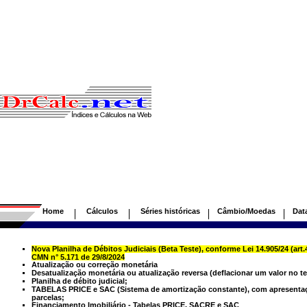
Home
Cálculos
Séries históricas
Câmbio/Moedas
Dat
Nova Planilha de Débitos Judiciais (Beta Teste), conforme Lei 14.905/24 (ar
CMN n° 5.171 de 29/8/2024
Atualização ou correção monetária
Desatualização monetária ou atualização reversa (deflacionar um valor no t
Planilha de débito judicial;
TABELAS PRICE e SAC (Sistema de amortização constante), com apresentaç
parcelas;
Financiamento Imobiliário - Tabelas PRICE, SACRE e SAC