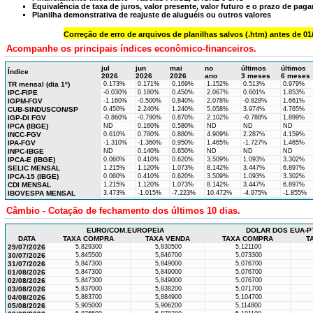
Equivalência de taxa de juros, valor presente, valor futuro e o prazo de pa
Planilha demonstrativa de reajuste de aluguéis ou outros valores
Correção de erro de arquivos de planilhas salvos (.htm) antes de 01
Acompanhe os principais índices econômico-financeiros.
jul
jun
mai
no
últimos
últimos
Índice
2026
2026
2026
ano
3 meses
6 meses
TR mensal (dia 1º)
0.173%
0.171%
0.169%
1.152%
0.513%
0.979%
IPC-FIPE
-0.030%
0.180%
0.450%
2.067%
0.601%
1.853%
IGPM-FGV
-1.160%
-0.500%
0.840%
2.078%
-0.828%
1.661%
CUB-SINDUSCON/SP
0.450%
2.240%
1.240%
5.058%
3.974%
4.765%
IGP-DI FGV
-0.860%
-0.790%
0.870%
2.102%
-0.788%
1.899%
IPCA (IBGE)
ND
0.160%
0.580%
ND
ND
ND
INCC-FGV
0.610%
0.780%
0.880%
4.909%
2.287%
4.159%
IPA-FGV
-1.310%
-1.360%
0.950%
1.465%
-1.727%
1.465%
INPC-IBGE
ND
0.140%
0.650%
ND
ND
ND
IPCA-E (IBGE)
0.060%
0.410%
0.620%
3.509%
1.093%
3.302%
SELIC MENSAL
1.215%
1.120%
1.073%
8.142%
3.447%
6.897%
IPCA-15 (IBGE)
0.060%
0.410%
0.620%
3.509%
1.093%
3.302%
CDI MENSAL
1.215%
1.120%
1.073%
8.142%
3.447%
6.897%
IBOVESPA MENSAL
3.473%
-1.015%
-7.223%
10.472%
-4.975%
-1.855%
Câmbio - Cotação de fechamento dos últimos 10 dias.
EURO/COM.EUROPEIA
DOLAR DOS EUA-P
DATA
TAXA COMPRA
TAXA VENDA
TAXA COMPRA
T
29/07/2026
5,829300
5,830500
5,121100
30/07/2026
5,845500
5,846700
5,073300
31/07/2026
5,847300
5,849000
5,076700
01/08/2026
5,847300
5,849000
5,076700
02/08/2026
5,847300
5,849000
5,076700
03/08/2026
5,837000
5,838200
5,071700
04/08/2026
5,883700
5,884900
5,104700
05/08/2026
5,905000
5,906200
5,114800